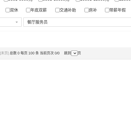
双休
年底双薪
交通补助
房补
带薪年假
餐厅服务员
[末页]
总数 0 每页 100 条 当前页次 0/0 跳到
页