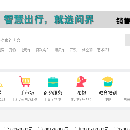
租房
宠物
电动车
贷款购车
顺风车
开锁
修空调
艺术培训
聘
二手市场
商务服务
宠物
教育培训
兼职
手机
/
家电
/
机械
工商
/
物流
猫
/
狗
/
鱼
/
鸟
技能
电
5001-8000元
8001-10000元
10001-12000元
1200