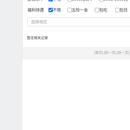
福利待遇
不限
五险一金
包吃
包住
选择地区
暂无相关记录
[首页]
[前一页]
[后一页]