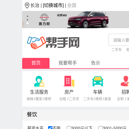
长治 |
[切换城市]
|
全国
二手车
首页
我要帮手
告示
生活服务
房产
车辆
招
保姆
/
搬家
/
维修
出租
/
二手房
二手车
/
维修
/
美容
全职
/
餐饮
薪资水平
不限
3000元以下
3001-5000元