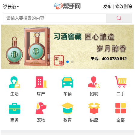
发布
|
修改删除
长治
生活
房产
车辆
招聘
二手
商务
宠物
教育
供应
全部