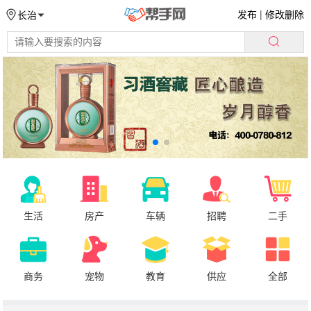
发布
|
修改删除
长治
生活
房产
车辆
招聘
二手
商务
宠物
教育
供应
全部