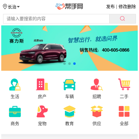
发布
|
修改删除
长治
生活
房产
车辆
招聘
二手
商务
宠物
教育
供应
全部