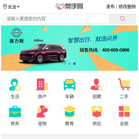
发布
|
修改删除
长治
生活
房产
车辆
招聘
二手
商务
宠物
教育
供应
全部