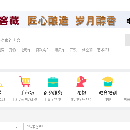
租房
宠物
电动车
贷款购车
顺风车
开锁
修空调
艺术培训
聘
二手市场
商务服务
宠物
教育培训
兼职
手机
/
家电
/
机械
工商
/
物流
猫
/
狗
/
鱼
/
鸟
技能
电
选择类型