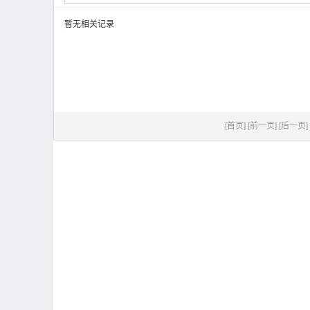
暂无相关记录
[首页]
[前一页]
[后一页]