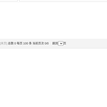
[末页]
总数 0 每页 100 条 当前页次 0/0 跳到
页