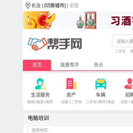
长治 |
[切换城市]
|
全国
二手车
首页
我要帮手
告示
生活服务
房产
车辆
招
保姆
/
搬家
/
维修
出租
/
二手房
二手车
/
维修
/
美容
全职
/
电脑培训
选择地区