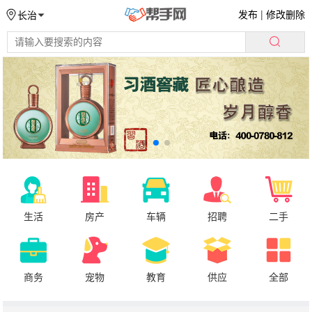
发布
|
修改删除
长治
生活
房产
车辆
招聘
二手
商务
宠物
教育
供应
全部