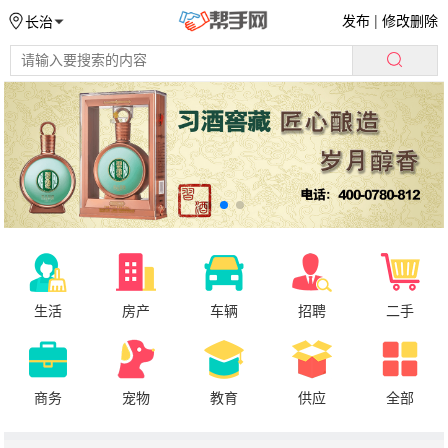
发布
|
修改删除
长治
生活
房产
车辆
招聘
二手
商务
宠物
教育
供应
全部