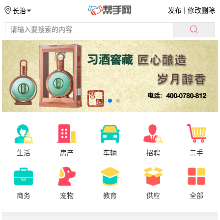
发布
|
修改删除
长治
生活
房产
车辆
招聘
二手
商务
宠物
教育
供应
全部