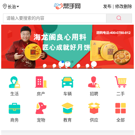
发布
|
修改删除
长治
生活
房产
车辆
招聘
二手
商务
宠物
教育
供应
全部