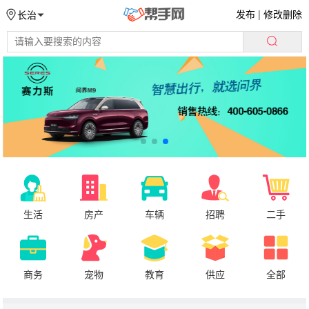
发布
|
修改删除
长治
生活
房产
车辆
招聘
二手
商务
宠物
教育
供应
全部