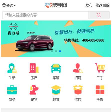
发布
|
修改删除
长治
生活
房产
车辆
招聘
二手
商务
宠物
教育
供应
全部