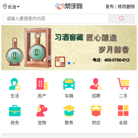
发布
|
修改删除
长治
生活
房产
车辆
招聘
二手
商务
宠物
教育
供应
全部