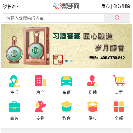
发布
|
修改删除
长治
生活
房产
车辆
招聘
二手
商务
宠物
教育
供应
全部