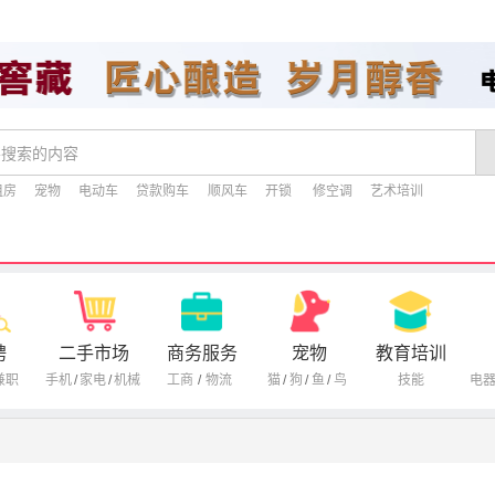
租房
宠物
电动车
贷款购车
顺风车
开锁
修空调
艺术培训
聘
二手市场
商务服务
宠物
教育培训
兼职
手机
/
家电
/
机械
工商
/
物流
猫
/
狗
/
鱼
/
鸟
技能
电