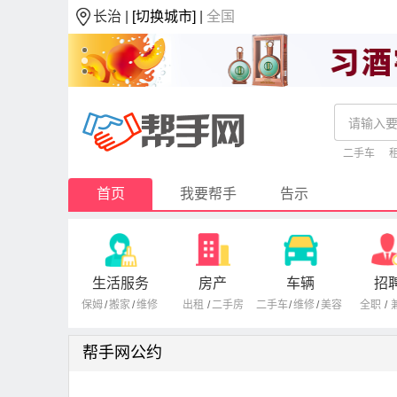
长治 |
[切换城市]
|
全国
二手车
首页
我要帮手
告示
生活服务
房产
车辆
招
保姆
/
搬家
/
维修
出租
/
二手房
二手车
/
维修
/
美容
全职
/
帮手网公约