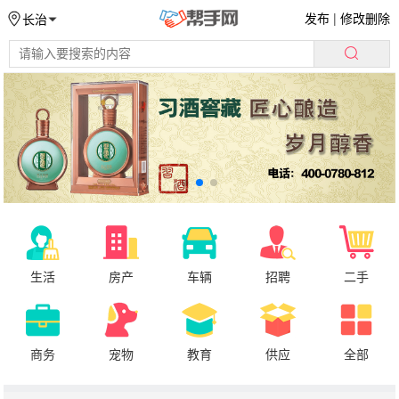
发布
|
修改删除
长治
生活
房产
车辆
招聘
二手
商务
宠物
教育
供应
全部