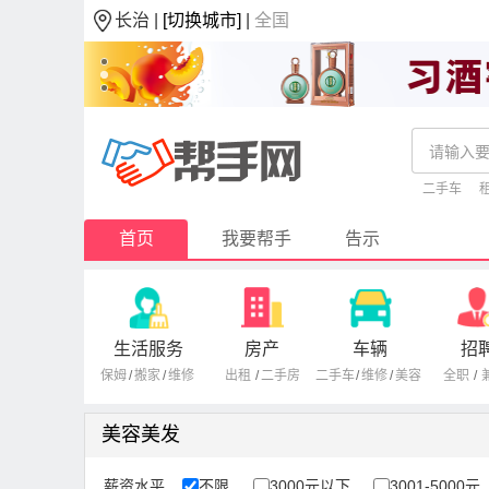
长治 |
[切换城市]
|
全国
二手车
首页
我要帮手
告示
生活服务
房产
车辆
招
保姆
/
搬家
/
维修
出租
/
二手房
二手车
/
维修
/
美容
全职
/
美容美发
薪资水平
不限
3000元以下
3001-5000元