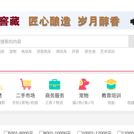
租房
宠物
电动车
贷款购车
顺风车
开锁
修空调
艺术培训
聘
二手市场
商务服务
宠物
教育培训
兼职
手机
/
家电
/
机械
工商
/
物流
猫
/
狗
/
鱼
/
鸟
技能
电
5001-8000元
8001-10000元
10001-12000元
1200