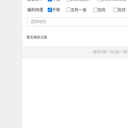
福利待遇
不限
五险一金
包吃
包住
选择地区
暂无相关记录
[首页]
[前一页]
[后一页]