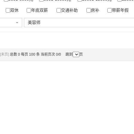
双休
年底双薪
交通补助
房补
带薪年假
美容师
[末页]
总数 0 每页 100 条 当前页次 0/0 跳到
页