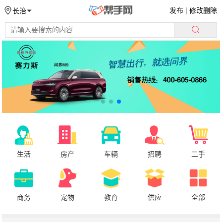
发布
|
修改删除
长治
生活
房产
车辆
招聘
二手
商务
宠物
教育
供应
全部