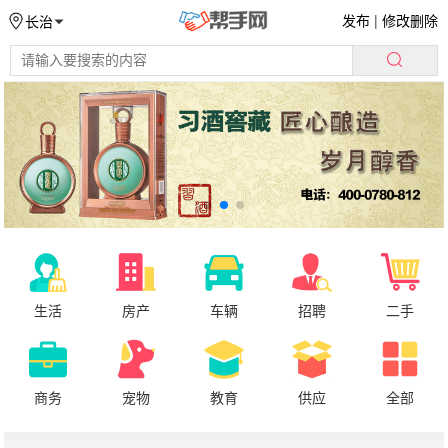
发布
|
修改删除
长治
生活
房产
车辆
招聘
二手
商务
宠物
教育
供应
全部