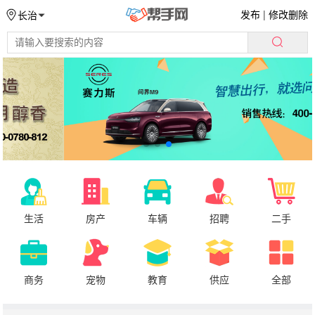
发布
|
修改删除
长治
生活
房产
车辆
招聘
二手
商务
宠物
教育
供应
全部