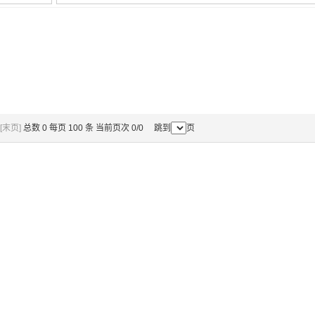
[末页]
总数 0 每页 100 条 当前页次 0/0 跳到
页