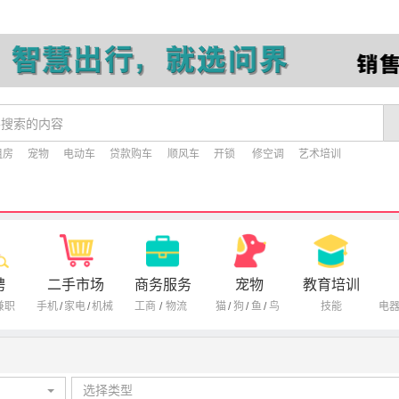
租房
宠物
电动车
贷款购车
顺风车
开锁
修空调
艺术培训
聘
二手市场
商务服务
宠物
教育培训
兼职
手机
/
家电
/
机械
工商
/
物流
猫
/
狗
/
鱼
/
鸟
技能
电
选择类型