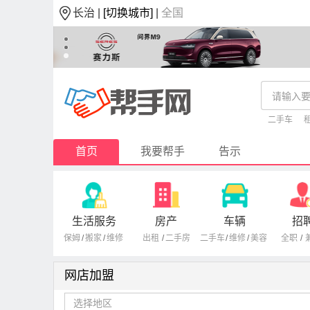
长治 |
[切换城市]
|
全国
二手车
首页
我要帮手
告示
生活服务
房产
车辆
招
保姆
/
搬家
/
维修
出租
/
二手房
二手车
/
维修
/
美容
全职
/
网店加盟
选择地区