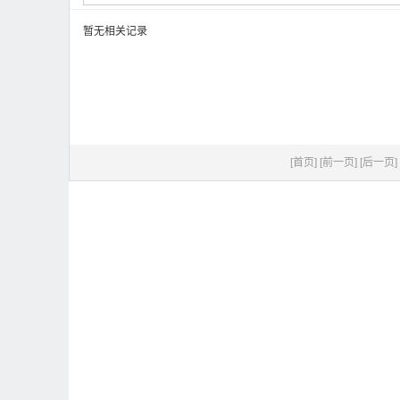
暂无相关记录
[首页]
[前一页]
[后一页]