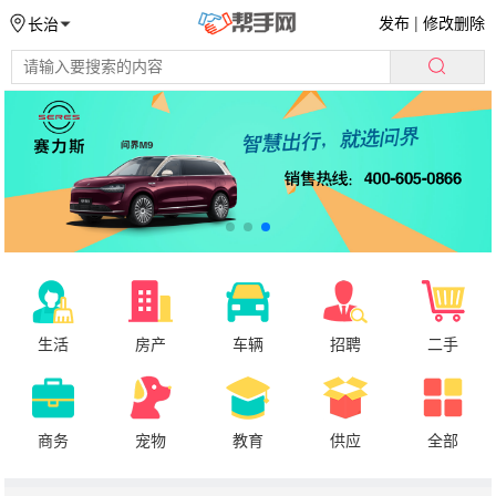
发布
|
修改删除
长治
生活
房产
车辆
招聘
二手
商务
宠物
教育
供应
全部