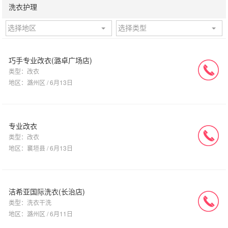
洗衣护理
选择地区
选择类型
巧手专业改衣(潞卓广场店)
类型：改衣
地区：潞州区 / 6月13日
专业改衣
类型：改衣
地区：襄垣县 / 6月13日
洁希亚国际洗衣(长治店)
类型：洗衣干洗
地区：潞州区 / 6月11日