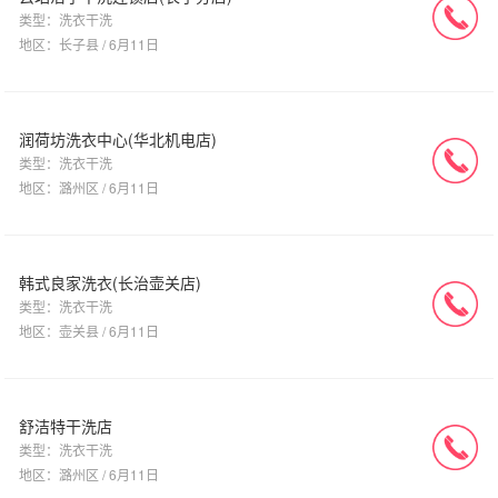
类型：洗衣干洗
地区：长子县 / 6月11日
润荷坊洗衣中心(华北机电店)
类型：洗衣干洗
地区：潞州区 / 6月11日
韩式良家洗衣(长治壶关店)
类型：洗衣干洗
地区：壶关县 / 6月11日
舒洁特干洗店
类型：洗衣干洗
地区：潞州区 / 6月11日