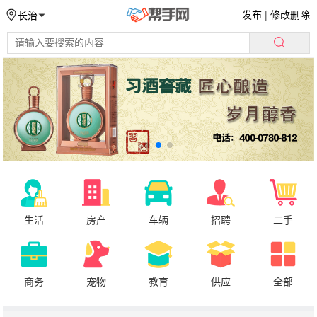
发布
|
修改删除
长治
生活
房产
车辆
招聘
二手
商务
宠物
教育
供应
全部