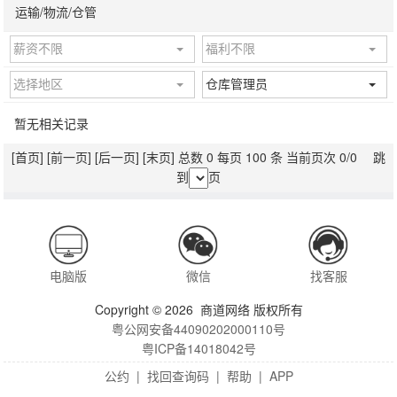
运输/物流/仓管
薪资不限
福利不限
选择地区
仓库管理员
暂无相关记录
[首页]
[前一页]
[后一页]
[末页]
总数 0 每页 100 条 当前页次 0/0 跳
到
页
电脑版
微信
找客服
Copyright © 2026 商道网络 版权所有
粤公网安备44090202000110号
粤ICP备14018042号
公约
|
找回查询码
|
帮助
|
APP