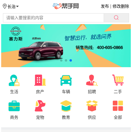
发布
|
修改删除
长治
生活
房产
车辆
招聘
二手
商务
宠物
教育
供应
全部