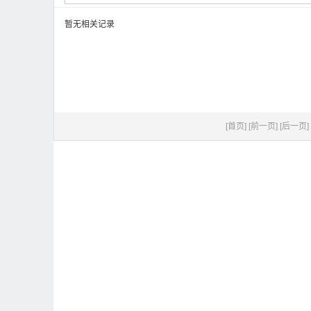
暂无相关记录
[首页]
[前一页]
[后一页]