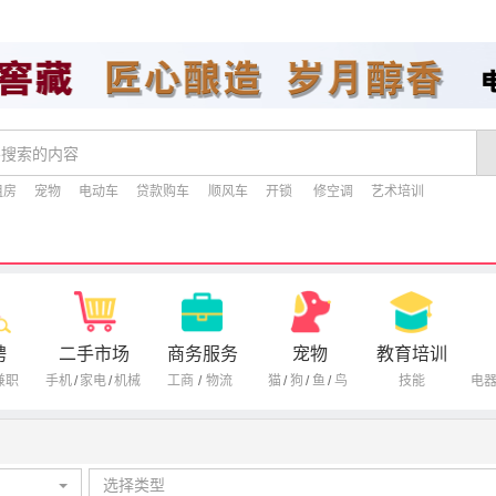
租房
宠物
电动车
贷款购车
顺风车
开锁
修空调
艺术培训
聘
二手市场
商务服务
宠物
教育培训
兼职
手机
/
家电
/
机械
工商
/
物流
猫
/
狗
/
鱼
/
鸟
技能
电
选择类型