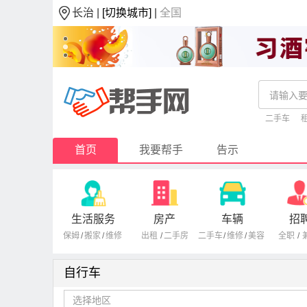
长治 |
[切换城市]
|
全国
二手车
首页
我要帮手
告示
生活服务
房产
车辆
招
保姆
/
搬家
/
维修
出租
/
二手房
二手车
/
维修
/
美容
全职
/
自行车
选择地区