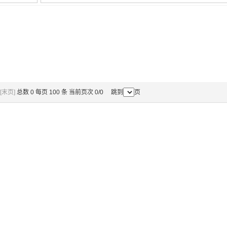
[末页]
总数 0 每页 100 条 当前页次 0/0 跳到
页