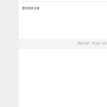
暂无相关记录
[首页]
[前一页]
[后一页]