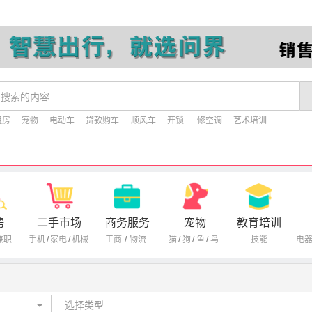
租房
宠物
电动车
贷款购车
顺风车
开锁
修空调
艺术培训
聘
二手市场
商务服务
宠物
教育培训
兼职
手机
/
家电
/
机械
工商
/
物流
猫
/
狗
/
鱼
/
鸟
技能
电
选择类型