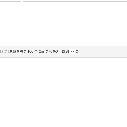
[末页]
总数 0 每页 100 条 当前页次 0/0 跳到
页