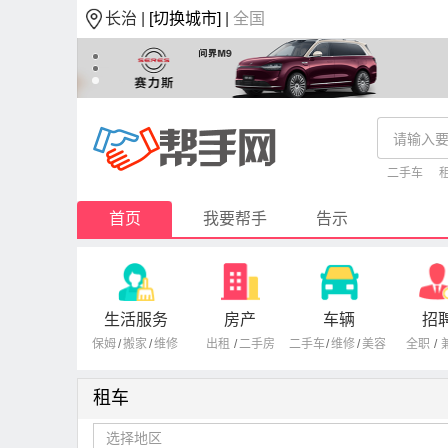
长治 |
[切换城市]
|
全国
二手车
首页
我要帮手
告示
生活服务
房产
车辆
招
保姆
/
搬家
/
维修
出租
/
二手房
二手车
/
维修
/
美容
全职
/
租车
选择地区